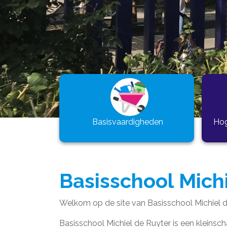
Basisvaardigheden
Hog
Basisschool Mich
Welkom op de site van Basisschool Michiel 
Basisschool Michiel de Ruyter is een kleinsc