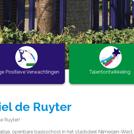
e Positieve Verwachtingen
Talentontwikkeling
iel de Ruyter
de Ruyter!
halige, openbare basisschool in het stadsdeel Nijmegen-West.