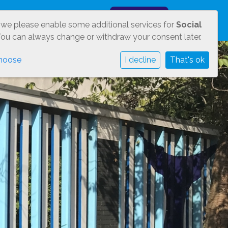
IE
PARTICIPATIE
Inloggen
 we please enable some additional services for
Social
You can always change or withdraw your consent later.
hoose
I decline
That's ok