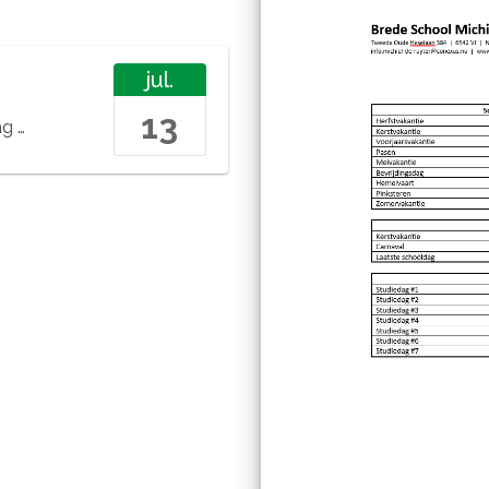
jul.
13
tus 2026