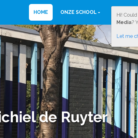
HOME
ONZE SCHOOL
INFORMAT
Hi! Could
Media
? 
Let me c
chiel de Ruyter