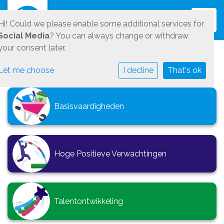
Toggl
Hi! Could we please enable some additional services for
Social Media
? You can always change or withdraw
your consent later.
Let me choose
I decline
That's ok
Basisvaardigheden
Hoge Positieve Verwachtingen
Talentontwikkeling