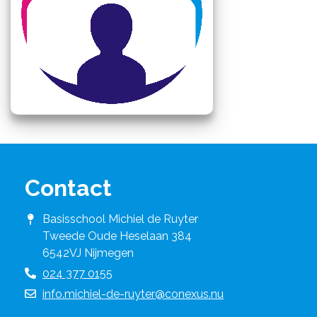
Contact
Basisschool Michiel de Ruyter
Tweede Oude Heselaan 384
6542VJ Nijmegen
024 377 0155
info.michiel-de-ruyter@conexus.nu