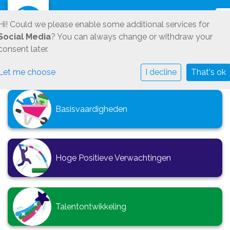
T
Hi! Could we please enable some additional services for
Social Media
? You can always change or withdraw your
consent later.
Let me choose
I decline
That's ok
Basisvaardigheden
Hoge Positieve Verwachtingen
Talentontwikkeling